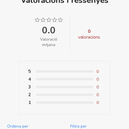
Valoracions i ressenyes
0.0
0
valoracions
Valoració
mitjana
5
0
4
0
3
0
2
0
1
0
Ordena per
Filtra per