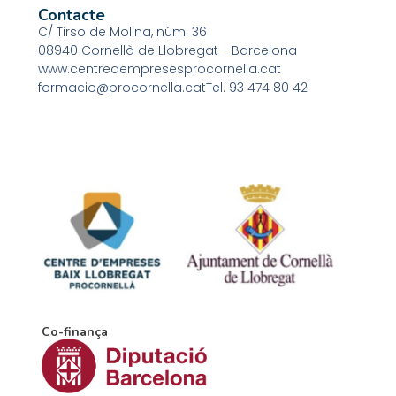
Contacte
C/ Tirso de Molina, núm. 36
08940 Cornellà de Llobregat - Barcelona
www.centredempresesprocornella.cat
formacio@procornella.cat
Tel. 93 474 80 42
Promou
Co-finança