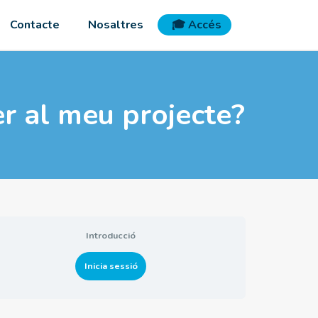
Contacte
Nosaltres
🎓 Accés
r al meu projecte?
Introducció
Inicia sessió