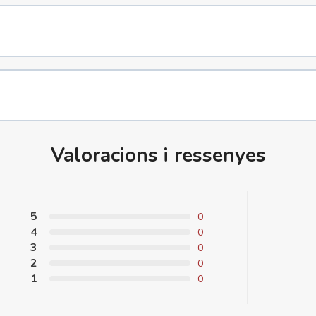
Valoracions i ressenyes
5
0
4
0
3
0
2
0
1
0