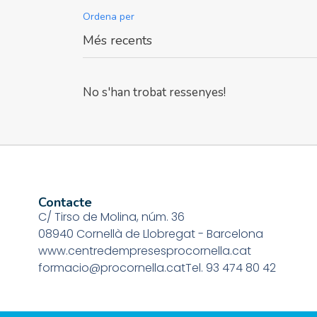
Ordena per
No s'han trobat ressenyes!
Contacte
C/ Tirso de Molina, núm. 36
08940 Cornellà de Llobregat - Barcelona
www.centredempresesprocornella.cat
formacio@procornella.cat
Tel. 93 474 80 42