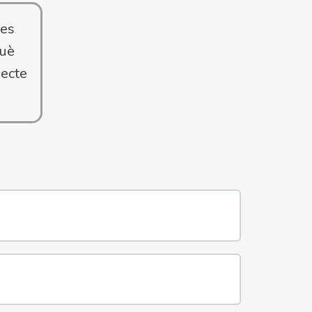
les
què
jecte