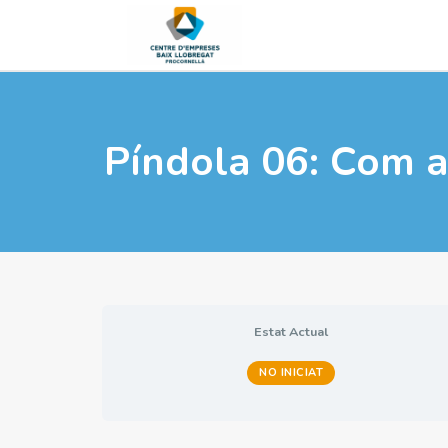
Píndola 06: Com a
Estat Actual
NO INICIAT