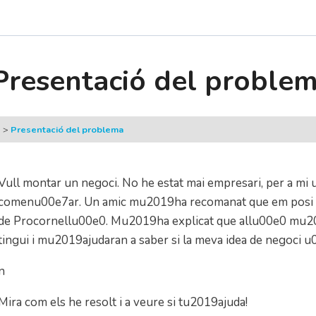
Presentació del proble
Presentació del problema
Vull montar un negoci. No he estat mai empresari, per a mi
comenu00e7ar. Un amic mu2019ha recomanat que em posi 
de Procornellu00e0. Mu2019ha explicat que allu00e0 mu20
tingui i mu2019ajudaran a saber si la meva idea de negoci u
n
Mira com els he resolt i a veure si tu2019ajuda!