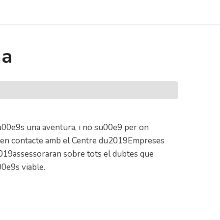
ma
 u00e9s una aventura, i no su00e9 per on
en contacte amb el Centre du2019Empreses
19assessoraran sobre tots el dubtes que
00e9s viable.