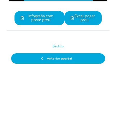
Infografia com
Excel posar
posar preu
preu
Back to
Anterior apartat